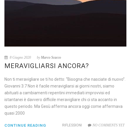
8 Giugno 2020
by
Marco Scacco
MERAVIGLIARSI ANCORA?
Non ti meravigliare se ti ho detto: “Bisogna che nasciate di nuovo”.
Giovanni 3:7 Non è facile meravigliarsi ai giorni nostri, siamo
abituati a cambiamenti repentini immediati improvvisi ed
istantanei è davvero difficile meravigliare chi ci sta accanto in
questo periodo. Ma Gesù afferma ancora oggi come affermava
quasi 2000
CONTINUE READING
RIFLESSIONI
NO COMMENTS YET