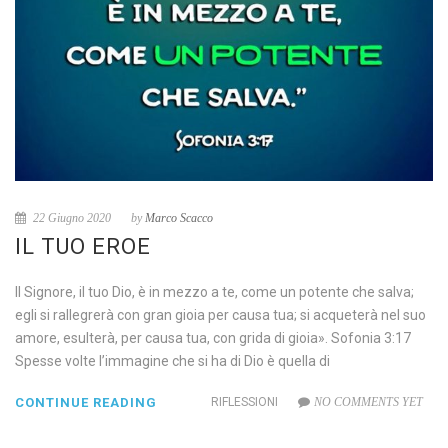
22 Giugno 2020
by
Marco Scacco
IL TUO EROE
Il Signore, il tuo Dio, è in mezzo a te, come un potente che salva;
egli si rallegrerà con gran gioia per causa tua; si acqueterà nel suo
amore, esulterà, per causa tua, con grida di gioia». Sofonia 3:17
Spesse volte l’immagine che si ha di Dio è quella di
CONTINUE READING
RIFLESSIONI
NO COMMENTS YET