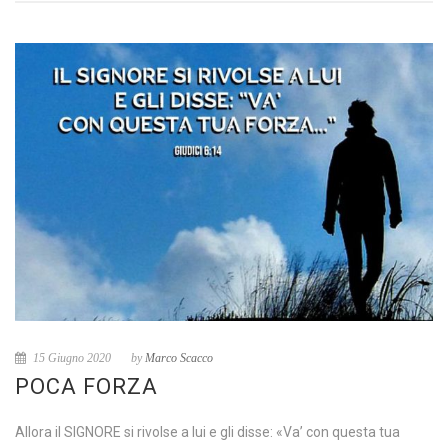
15 Giugno 2020
by
Marco Scacco
POCA FORZA
Allora il SIGNORE si rivolse a lui e gli disse: «Va’ con questa tua